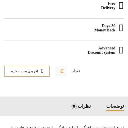
Free
Delivery
30-Days
Money back
Advanced
Discount system
تعداد
افزودن به سبد خرید
توضیحات
نظرات (0)
لورم ایپسوم متن ساختگی با تولید سادگی نامفهوم از صنعت چاپ و با